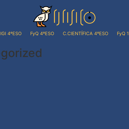
IGI 4ºESO
FyQ 4ºESO
C.CIENTÍFICA 4ºESO
FyQ 
gorized