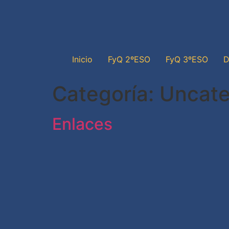
Inicio
FyQ 2ºESO
FyQ 3ºESO
D
Categoría:
Uncate
Enlaces